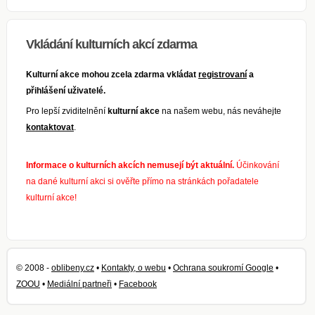
Vkládání kulturních akcí zdarma
Kulturní akce mohou zcela zdarma vkládat
registrovaní
a
přihlášení uživatelé.
Pro lepší zviditelnění
kulturní akce
na našem webu, nás neváhejte
kontaktovat
.
Informace o kulturních akcích nemusejí být aktuální.
Účinkování
na dané kulturní akci si ověřte přímo na stránkách pořadatele
kulturní akce!
© 2008 -
oblibeny.cz
•
Kontakty, o webu
•
Ochrana soukromí Google
•
ZOOU
•
Mediální partneři
•
Facebook