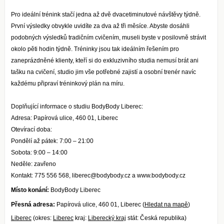
Pro ideální trénink stačí jedna až dvě dvacetiminutové návštěvy týdně.
První výsledky obvykle uvidíte za dva až tři měsíce. Abyste dosáhli
podobných výsledků tradičním cvičením, museli byste v posilovně strávit
okolo pěti hodin týdně. Tréninky jsou tak ideálním řešením pro
zaneprázdněné klienty, kteří si do exkluzivního studia nemusí brát ani
tašku na cvičení, studio jim vše potřebné zajistí a osobní trenér navíc
každému připraví tréninkový plán na míru.
Doplňující informace o studiu BodyBody Liberec:
Adresa: Papírová ulice, 460 01, Liberec
Otevírací doba:
Pondělí až pátek: 7:00 – 21:00
Sobota: 9:00 – 14:00
Neděle: zavřeno
Kontakt: 775 556 568, liberec@bodybody.cz a www.bodybody.cz
Místo konání:
BodyBody Liberec
Přesná adresa:
Papírová ulice, 460 01, Liberec (
Hledat na mapě
)
Liberec
(okres:
Liberec
kraj:
Liberecký kraj
stát: Česká republika)