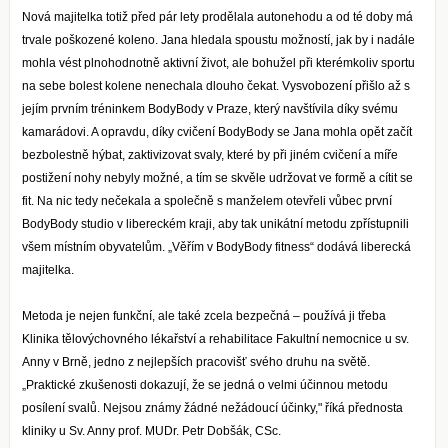
Nová majitelka totiž před pár lety prodělala autonehodu a od té doby má
trvale poškozené koleno. Jana hledala spoustu možností, jak by i nadále
mohla vést plnohodnotně aktivní život, ale bohužel při kterémkoliv sportu
na sebe bolest kolene nenechala dlouho čekat. Vysvobození přišlo až s
jejím prvním tréninkem BodyBody v Praze, který navštívila díky svému
kamarádovi. A opravdu, díky cvičení BodyBody se Jana mohla opět začít
bezbolestně hýbat, zaktivizovat svaly, které by při jiném cvičení a míře
postižení nohy nebyly možné, a tím se skvěle udržovat ve formě a cítit se
fit. Na nic tedy nečekala a společně s manželem otevřeli vůbec první
BodyBody studio v libereckém kraji, aby tak unikátní metodu zpřístupnili
všem místním obyvatelům. „Věřím v BodyBody fitness“ dodává liberecká
majitelka.
Metoda je nejen funkční, ale také zcela bezpečná – používá ji třeba
Klinika tělovýchovného lékařství a rehabilitace Fakultní nemocnice u sv.
Anny v Brně, jedno z nejlepších pracovišť svého druhu na světě.
„Praktické zkušenosti dokazují, že se jedná o velmi účinnou metodu
posílení svalů. Nejsou známy žádné nežádoucí účinky," říká přednosta
kliniky u Sv. Anny prof. MUDr. Petr Dobšák, CSc.