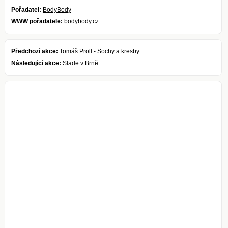
Pořadatel:
BodyBody
WWW pořadatele:
bodybody.cz
Předchozí akce:
Tomáš Proll - Sochy a kresby
Následující akce:
Slade v Brně