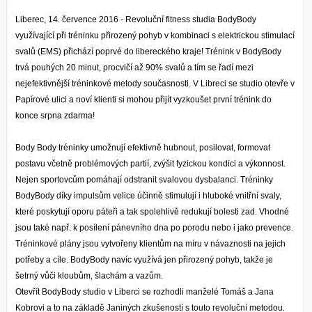
Liberec, 14. července 2016 - Revoluční fitness studia BodyBody
využívající při tréninku přirozený pohyb v kombinaci s elektrickou stimulací
svalů (EMS) přichází poprvé do libereckého kraje! Trénink v BodyBody
trvá pouhých 20 minut, procvičí až 90% svalů a tím se řadí mezi
nejefektivnější tréninkové metody současnosti. V Libreci se studio otevře v
Papírové ulici a noví klienti si mohou přijít vyzkoušet první trénink do
konce srpna zdarma!
Body Body tréninky umožnují efektivně hubnout, posilovat, formovat
postavu včetně problémových partií, zvýšit fyzickou kondici a výkonnost.
Nejen sportovcům pomáhají odstranit svalovou dysbalanci. Tréninky
BodyBody díky impulsům velice účinně stimulují i hluboké vnitřní svaly,
které poskytují oporu páteři a tak spolehlivě redukují bolesti zad. Vhodné
jsou také např. k posílení pánevního dna po porodu nebo i jako prevence.
Tréninkové plány jsou vytvořeny klientům na míru v návaznosti na jejich
potřeby a cíle. BodyBody navíc využívá jen přirozený pohyb, takže je
šetrný vůči kloubům, šlachám a vazům.
Otevřít BodyBody studio v Liberci se rozhodli manželé Tomáš a Jana
Kobrovi a to na základě Janiných zkušeností s touto revoluční metodou.