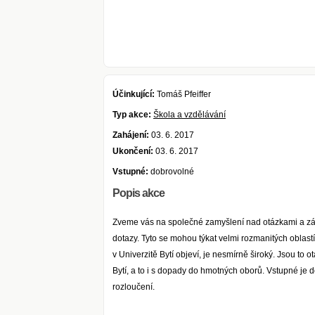
Účinkující:
Tomáš Pfeiffer
Typ akce:
Škola a vzdělávání
Zahájení:
03. 6. 2017
Ukončení:
03. 6. 2017
Vstupné:
dobrovolné
Popis akce
Zveme vás na společné zamyšlení nad otázkami a záh
dotazy. Tyto se mohou týkat velmi rozmanitých oblastí ž
v Univerzitě Bytí objeví, je nesmírně široký. Jsou to 
Bytí, a to i s dopady do hmotných oborů. Vstupné je
rozloučení.