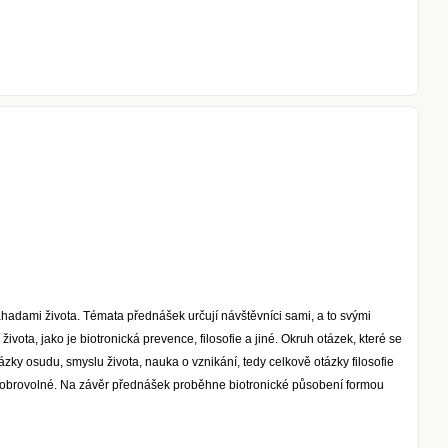
adami života. Témata přednášek určují návštěvníci sami, a to svými
ivota, jako je biotronická prevence, filosofie a jiné. Okruh otázek, které se
otázky osudu, smyslu života, nauka o vznikání, tedy celkově otázky filosofie
 dobrovolné. Na závěr přednášek proběhne biotronické působení formou