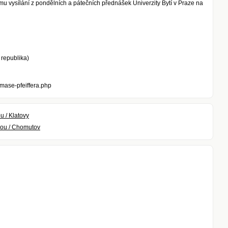
mu vysílání z pondělních a pátečních přednášek Univerzity Bytí v Praze na
 republika)
mase-pfeiffera.php
u / Klatovy
ikou / Chomutov