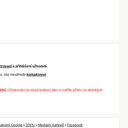
strovaní
a přihlášení uživatelé.
, nás neváhejte
kontaktovat
.
ální.
Účinkování na dané kulturní akci si ověřte přímo na stránkách
ukromí Google
•
ZOOU
•
Mediální partneři
•
Facebook