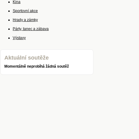
Kina
Sportovní akce
Hrady a zámky
Párty, tanec a zábava
Výstavy
Aktuální soutěže
Momentálně neprobíhá žádná soutěž