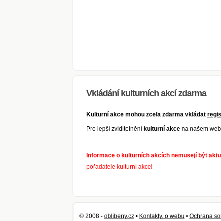
Vkládání kulturních akcí zdarma
Kulturní akce mohou zcela zdarma vkládat
regi
Pro lepší zviditelnění
kulturní akce
na našem webu
Informace o kulturních akcích nemusejí být aktu
pořadatele kulturní akce!
© 2008 -
oblibeny.cz
•
Kontakty, o webu
•
Ochrana so