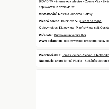
BIOVID TV – internetová televize – Zveme Vás k živé
http://www.dub.cz/biovid-tv/
Místo konání:
Městská knihovna Klatovy
Přesná adresa:
Balbínova 59 (
Hledat na mapě
)
Klatovy
(okres:
Klatovy
kraj:
Plzeňský kraj
stát: Česká
Pořadatel:
Duchovní univerzita Bytí
WWW pořadatele:
http://www.dub.cz/cs/prednasky-to
Předchozí akce:
Tomáš Pfeiffer - Setkání s biotroniko
Následující akce:
Tomáš Pfeiffer - Setkání s biotron