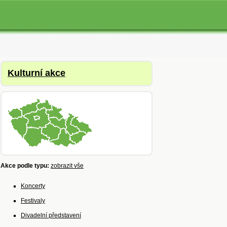
Kulturní akce
Akce podle typu:
zobrazit vše
Koncerty
Festivaly
Divadelní představení