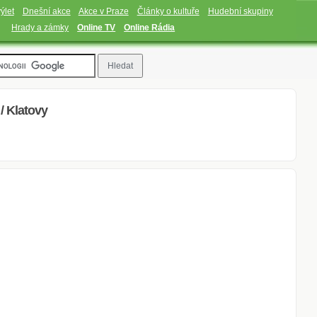
ýlet
Dnešní akce
Akce v Praze
Články o kultuře
Hudební skupiny
Hrady a zámky
Online TV
Online Rádia
 / Klatovy