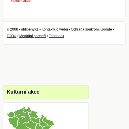
kulturní akce!
© 2008 -
oblibeny.cz
•
Kontakty, o webu
•
Ochrana soukromí Google
•
ZOOU
•
Mediální partneři
•
Facebook
Kulturní akce