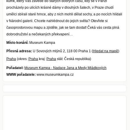
kufřík, který Vás zavede do starých dobrých časů, kdy se v Paříži
procházely po ulicích krásné dámy v dlouhých šatech, v Praze chudí
umělci sbírali staré hrnce, aby z nich mohli dělat sochy, a po nocích hlídali
v Národní galerii. Chcete nahlédnout do jejich světa? Otevřete si
časoprostorovou mapu a zjistěte, jak se tam dostat! Čeká vás cesta plná
dobrodružství a nečekaných překvapení…
Místo konání:
Museum Kampa
Přesná adresa:
U Sovových mlýnů 2, 118 00 Praha 1 (
Hledat na mapě
)
Praha
(okres:
Praha
kraj:
Praha
stát: Česká republika)
Pořadatel:
Museum Kampa - Nadace Jana a Medy Mládkových
WWW pořadatele:
www.museumkampa.cz