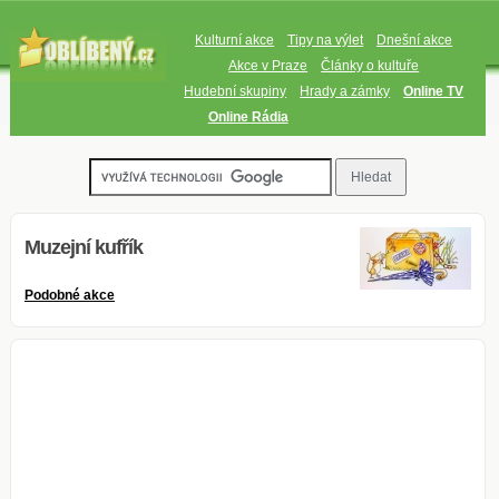
Kulturní akce
Tipy na výlet
Dnešní akce
Akce v Praze
Články o kultuře
Hudební skupiny
Hrady a zámky
Online TV
Online Rádia
Muzejní kufřík
Podobné akce