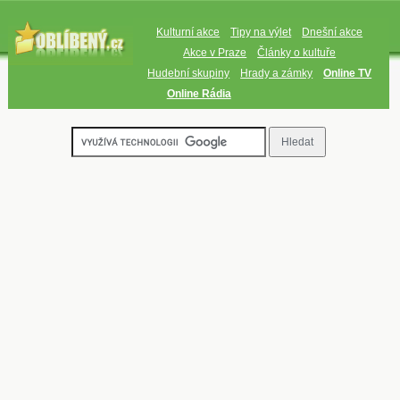
Kulturní akce
Tipy na výlet
Dnešní akce
Akce v Praze
Články o kultuře
Hudební skupiny
Hrady a zámky
Online TV
Online Rádia