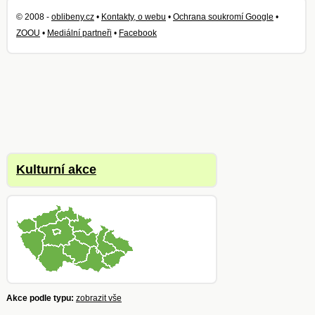
© 2008 -
oblibeny.cz
•
Kontakty, o webu
•
Ochrana soukromí Google
•
ZOOU
•
Mediální partneři
•
Facebook
Kulturní akce
Akce podle typu:
zobrazit vše