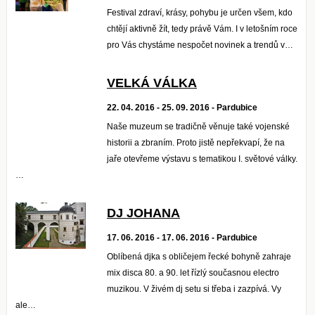
Festival zdraví, krásy, pohybu je určen všem, kdo
chtějí aktivně žít, tedy právě Vám. I v letošním roce
pro Vás chystáme nespočet novinek a trendů v…
VELKÁ VÁLKA
22. 04. 2016 - 25. 09. 2016 - Pardubice
Naše muzeum se tradičně věnuje také vojenské
historii a zbraním. Proto jistě nepřekvapí, že na
jaře otevřeme výstavu s tematikou I. světové války.
…
DJ JOHANA
17. 06. 2016 - 17. 06. 2016 - Pardubice
Oblíbená djka s obličejem řecké bohyně zahraje
mix disca 80. a 90. let řízlý současnou electro
muzikou. V živém dj setu si třeba i zazpívá. Vy
ale…