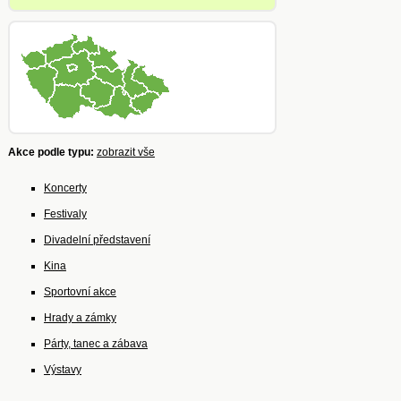
Akce podle typu:
zobrazit vše
Koncerty
Festivaly
Divadelní představení
Kina
Sportovní akce
Hrady a zámky
Párty, tanec a zábava
Výstavy