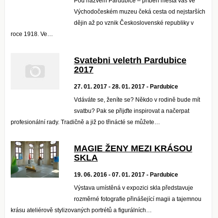
Pod názvem Pardubice – příběh města vás ve
Východočeském muzeu čeká cesta od nejstarších
dějin až po vznik Československé republiky v
roce 1918. Ve…
Svatebni veletrh Pardubice
2017
27. 01. 2017 - 28. 01. 2017 - Pardubice
Vdáváte se, ženíte se? Někdo v rodině bude mít
svatbu? Pak se přijďte inspirovat a načerpat
profesionální rady. Tradičně a již po třinácté se můžete…
MAGIE ŽENY MEZI KRÁSOU
SKLA
19. 06. 2016 - 07. 01. 2017 - Pardubice
Výstava umístěná v expozici skla představuje
rozměrné fotografie přinášející magii a tajemnou
krásu ateliérově stylizovaných portrétů a figurálních…