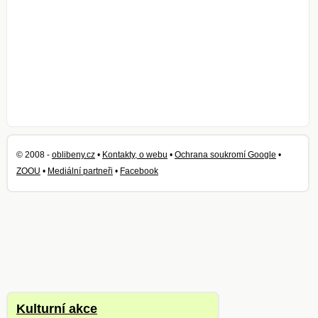
© 2008 -
oblibeny.cz
•
Kontakty, o webu
•
Ochrana soukromí Google
•
ZOOU
•
Mediální partneři
•
Facebook
Kulturní akce