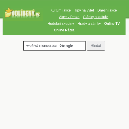
Kulturní akce
Tipy na výlet
Dnešní akce
Akce v Praze
Články o kultuře
Hudební skupiny
Hrady a zámky
Online TV
Online Rádia