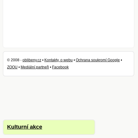
© 2008 -
oblibeny.cz
•
Kontakty, o webu
•
Ochrana soukromí Google
•
ZOOU
•
Mediální partneři
•
Facebook
Kulturní akce