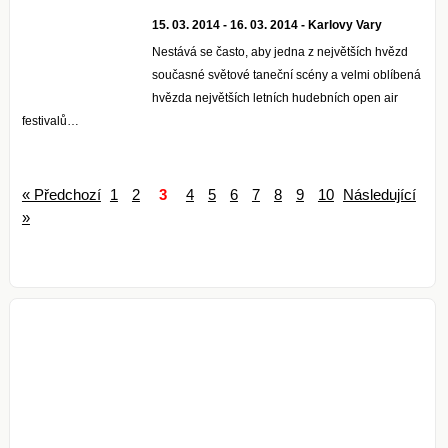
15. 03. 2014 - 16. 03. 2014 - Karlovy Vary
Nestává se často, aby jedna z největších hvězd
současné světové taneční scény a velmi oblíbená
hvězda největších letních hudebních open air
festivalů…
« Předchozí
1
2
3
4
5
6
7
8
9
10
Následující
»