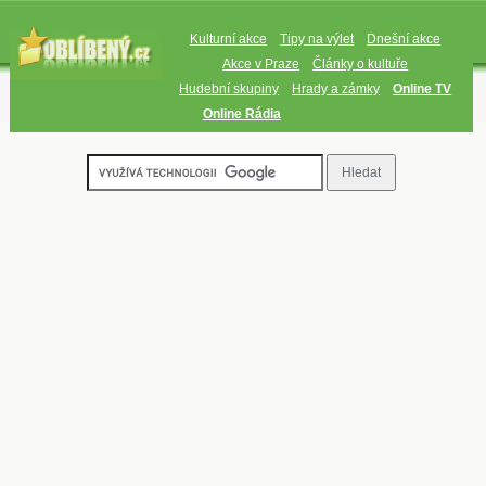
Kulturní akce
Tipy na výlet
Dnešní akce
Akce v Praze
Články o kultuře
Hudební skupiny
Hrady a zámky
Online TV
Online Rádia