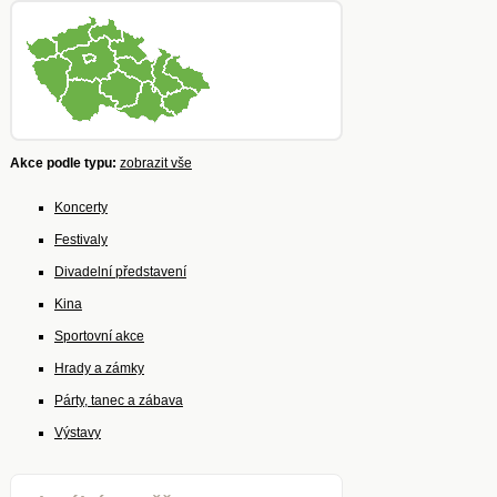
Akce podle typu:
zobrazit vše
Koncerty
Festivaly
Divadelní představení
Kina
Sportovní akce
Hrady a zámky
Párty, tanec a zábava
Výstavy